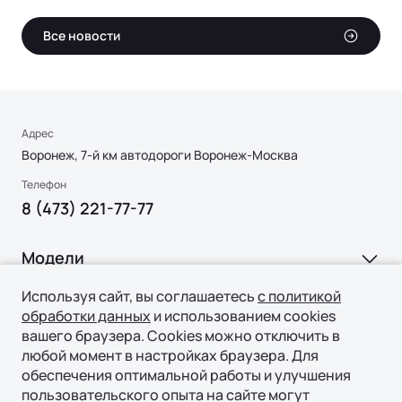
Все новости
Адрес
Воронеж, 7-й км автодороги Воронеж-Москва
Телефон
8 (473) 221-77-77
Модели
Ли Л6 | Li L6
Используя сайт, вы соглашаетесь
с политикой
Покупка
обработки данных
и использованием cookies
Ли Л7 | Li L7
вашего браузера. Cookies можно отключить в
ВЫБОР И ПОКУПКА
Ли Л9 | Li L9
любой момент в настройках браузера. Для
Владение
обеспечения оптимальной работы и улучшения
Консультация
пользовательского опыта на сайте могут
СЕРВИС