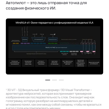
Автопилот — это лишь отправная точка для
создания физического ИИ.
¹ 3D ViT – 3Д Визуальный трансформер / 3D Visual Transformer –
архитектура нейросетей, которая воспринимает трехмерное
изображение как последовательность слов. Она видит мир как
голограмму, которую разобрал на миллиард мелких деталей и
мгновенно понял, как они между собой связаны, чтобы не врезаться
в угол стола или припарковать машину.