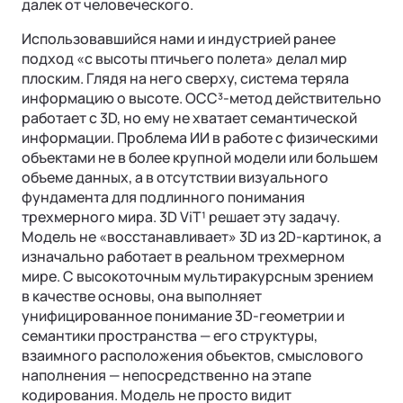
далек от человеческого.
Использовавшийся нами и индустрией ранее
подход «с высоты птичьего полета» делал мир
плоским. Глядя на него сверху, система теряла
информацию о высоте. OCC³-метод действительно
работает с 3D, но ему не хватает семантической
информации. Проблема ИИ в работе с физическими
объектами не в более крупной модели или большем
объеме данных, а в отсутствии визуального
фундамента для подлинного понимания
трехмерного мира. 3D ViT¹ решает эту задачу.
Модель не «восстанавливает» 3D из 2D-картинок, а
изначально работает в реальном трехмерном
мире. С высокоточным мультиракурсным зрением
в качестве основы, она выполняет
унифицированное понимание 3D-геометрии и
семантики пространства — его структуры,
взаимного расположения объектов, смыслового
наполнения — непосредственно на этапе
кодирования. Модель не просто видит