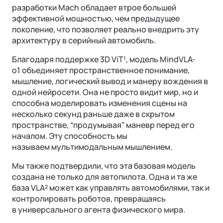
разработки Mach обладает втрое большей
эффективной мощностью, чем предыдущее
поколение, что позволяет реально внедрить эту
архитектуру в серийный автомобиль.
Благодаря поддержке 3D ViT¹, модель MindVLA-
о1 объединяет пространственное понимание,
мышление, логический вывод и манеру вождения в
одной нейросети. Она не просто видит мир, но и
способна моделировать изменения сцены на
несколько секунд раньше даже в скрытом
пространстве, “продумывая” маневр перед его
началом. Эту способность мы
называем мультимодальным мышлением.
Мы также подтвердили, что эта базовая модель
создана не только для автопилота. Одна и та же
база VLA² может как управлять автомобилями, так и
контролировать роботов, превращаясь
в универсального агента физического мира.