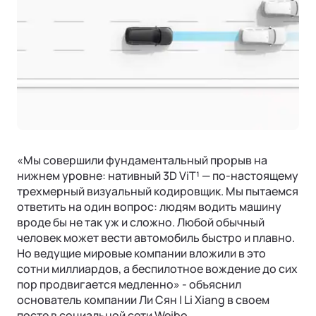
Страховая гарантия
КОРПОРАТИВНЫЕ ПРОДАЖИ
СОТРУДНИЧЕСТВО
Акустический комфорт (NVH)
Корпоративным клиентам
Руководства по эксплуатации
Контакты
Ли Л6 | Li L6
Интеллектуальные ассистенты
Городской 5-местный кроссовер
Лизинг
ОТ 6 890 000 ₽
Обновление ПО
Подробнее
ФИНАНСЫ И УСЛУГИ
Операционная система
Финансовые программы
Трейд-ин
«Мы совершили фундаментальный прорыв на
Страхование
нижнем уровне: нативный 3D ViT¹ — по-настоящему
трехмерный визуальный кодировщик. Мы пытаемся
ответить на один вопрос: людям водить машину
вроде бы не так уж и сложно. Любой обычный
человек может вести автомобиль быстро и плавно.
Но ведущие мировые компании вложили в это
Ли Л7 | Li L7
сотни миллиардов, а беспилотное вождение до сих
пор продвигается медленно» - объяснил
Универсальный 5-местный кроссовер
ОТ 7 820 000 ₽
основатель компании Ли Сян | Li Xiang в своем
Подробнее
посте в социальной сети Weibo.