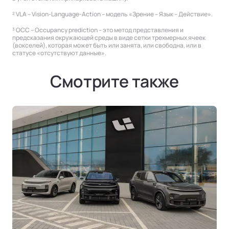
² VLA – Vision-Language-Action – модель «Зрение – Язык – Действие».
³ OCC – Occupancy prediction – это метод представления и
предсказания окружающей среды в виде сетки трехмерных ячеек
(вокселей), которая может быть или занята, или свободна, или в
статусе «отсутствуют данные».
Смотрите также