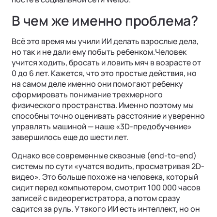
В чем же именно проблема?
Всё это время мы учили ИИ делать взрослые дела,
но так и не дали ему побыть ребенком.Человек
учится ходить, бросать и ловить мяч в возрасте от
0 до 6 лет. Кажется, что это простые действия, но
на самом деле именно они помогают ребенку
сформировать понимание трехмерного
физического пространства. Именно поэтому мы
способны точно оценивать расстояние и уверенно
Ли Л9 | Li L9
управлять машиной — наше «3D-предобучение»
Флагманский 6-местный кроссовер
завершилось еще до шести лет.
ОТ 9 650 000 ₽
Подробнее
Однако все современные сквозные (end-to-end)
системы по сути «учатся водить, просматривая 2D-
видео». Это больше похоже на человека, который
сидит перед компьютером, смотрит 100 000 часов
записей с видеорегистратора, а потом сразу
садится за руль. У такого ИИ есть интеллект, но он