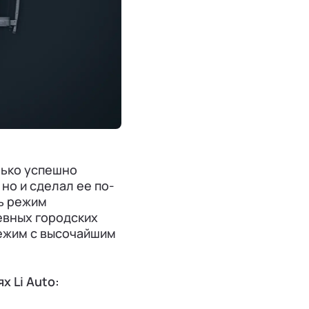
лько успешно
но и сделал ее по-
ь режим
евных городских
режим с высочайшим
 Li Auto: