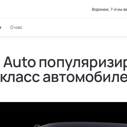
Воронеж, 7-й км 
и
О нас
i Auto популяриз
 класс автомобиле