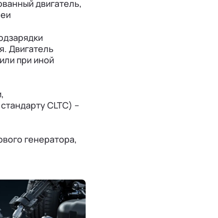
рованный двигатель,
реи
одзарядки
я. Двигатель
или при иной
,
 стандарту CLTC) –
ового генератора,