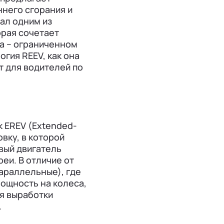
него сгорания и
ал одним из
орая сочетает
а – ограниченном
огия REEV, как она
т для водителей по
ак EREV (Extended-
овку, в которой
вый двигатель
еи. В отличие от
араллельные), где
ощность на колеса,
ля выработки
.