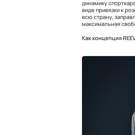
динамику спорткара
виде привязки к ро
всю страну, заправ
максимальная своб
Как концепция REEV