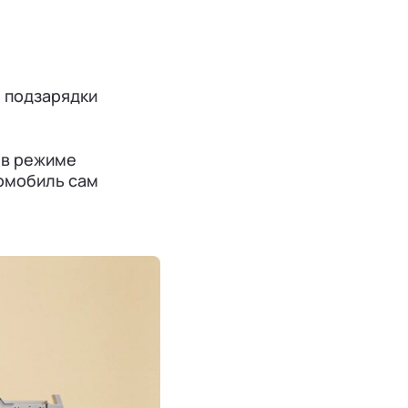
я подзарядки
 в режиме
томобиль сам