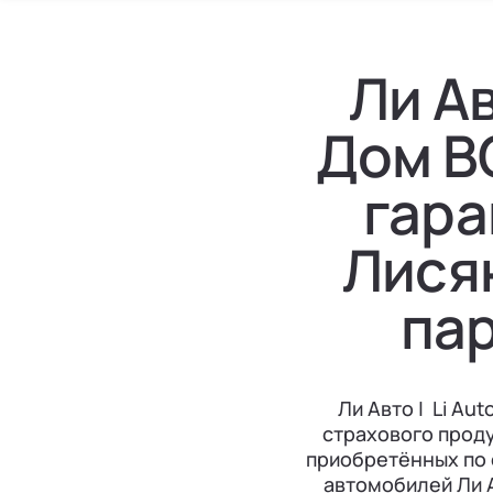
Ли Ав
Дом В
гара
Лисян
па
Ли Авто | Li A
страхового проду
приобретённых по 
автомобилей Ли А