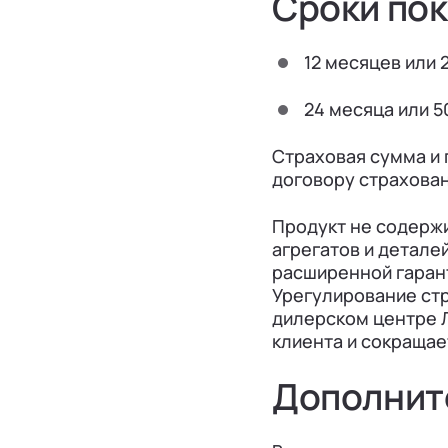
Сроки по
12 месяцев или 
24 месяца или 5
Страховая сумма и
договору страхован
Продукт не содержи
агрегатов и детале
расширенной гарант
Урегулирование ст
дилерском центре Л
клиента и сокращае
Дополнит