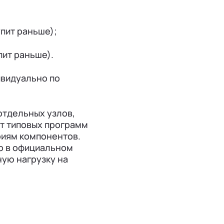
упит раньше);
пит раньше).
ивидуально по
отдельных узлов,
от типовых программ
риям компонентов.
о в официальном
ную нагрузку на