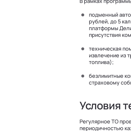
В рамках программ
подменный авто
рублей, до 5 ка
платформы Делим
присутствия ко
техническая пом
извлечение из 
топлива);
безлимитные ко
страховому соб
Условия т
Регулярное ТО пров
периодичностью кажд