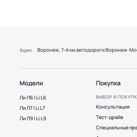
Воронеж, 7-й км автодороги Воронеж-Мо
Адрес
Модели
Покупка
ВЫБОР И ПОКУП
Ли Л6 | Li L6
Консультация
Ли Л7 | Li L7
Тест-драйв
Ли Л9 | Li L9
Специальные пр