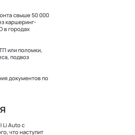
онта свыше 50 000
ез каршеринг-
O в городах
ТП или поломки,
са, подвоз
ния документов по
ия
Li Auto с
го, что наступит