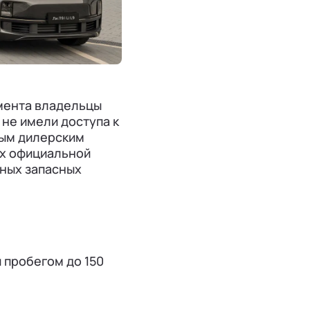
мента владельцы
 не имели доступа к
ным дилерским
ях официальной
ьных запасных
и пробегом до 150