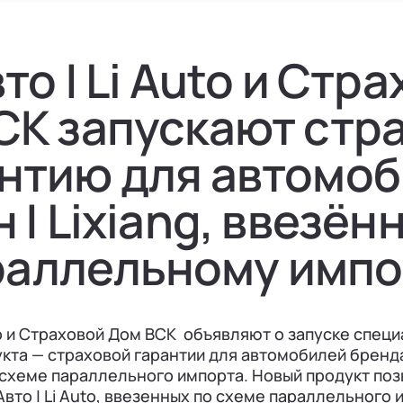
то | Li Auto и Стр
СК запускают стр
нтию для автомо
 | Lixiang, ввезён
раллельному импо
uto и Страховой Дом ВСК объявляют о запуске спец
кта — страховой гарантии для автомобилей бренда Л
схеме параллельного импорта. Новый продукт по
вто | Li Auto, ввезенных по схеме параллельного 