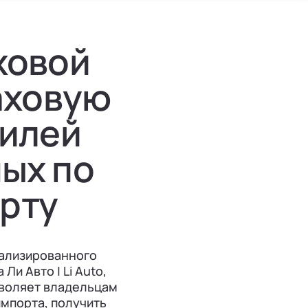
аховой
аховую
билей
ных по
рту
иализированного
и Авто | Li Auto,
зволяет владельцам
импорта, получить