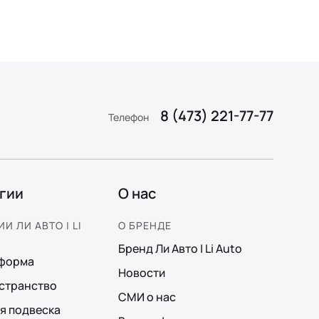
8 (473) 221-77-77
Телефон
гии
О нас
И ЛИ АВТО | LI
О БРЕНДЕ
Бренд Ли Авто | Li Auto
тформа
Новости
странство
СМИ о нас
я подвеска