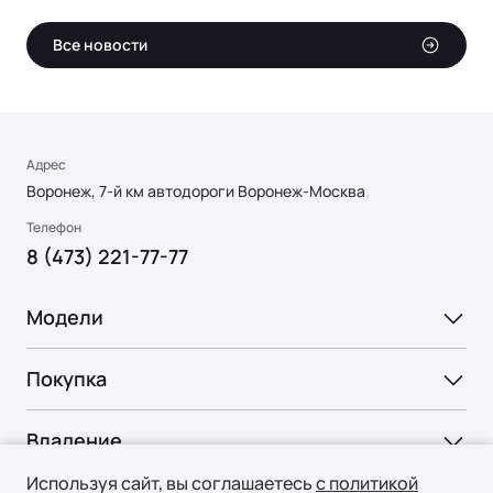
Все новости
Адрес
Воронеж, 7-й км автодороги Воронеж-Москва
Телефон
8 (473) 221-77-77
Модели
Ли Л6 | Li L6
Покупка
Ли Л7 | Li L7
ВЫБОР И ПОКУПКА
Ли Л9 | Li L9
Владение
Консультация
Используя сайт, вы соглашаетесь
с политикой
СЕРВИС