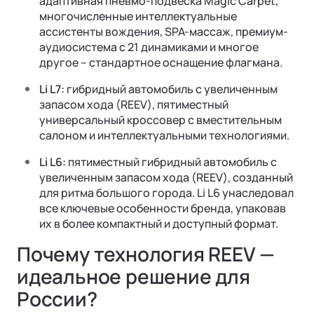
адаптивная пневмо-подвеска Magic Carpet,
многочисленные интеллектуальные
ассистенты вождения, SPA-массаж, премиум-
аудиосистема с 21 динамиками и многое
другое – стандартное оснащение флагмана.
Li L7:
гибридный автомобиль с увеличенным
запасом хода (REEV), пятиместный
универсальный кроссовер с вместительным
салоном и интеллектуальными технологиями.
Li L6:
пятиместный гибридный автомобиль с
увеличенным запасом хода (REEV), созданный
для ритма большого города. Li L6 унаследовал
все ключевые особенности бренда, упаковав
их в более компактный и доступный формат.
Почему технология REEV —
идеальное решение для
России?