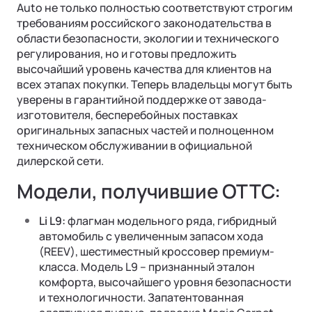
Auto не только полностью соответствуют строгим
требованиям российского законодательства в
области безопасности, экологии и технического
регулирования, но и готовы предложить
высочайший уровень качества для клиентов на
всех этапах покупки. Теперь владельцы могут быть
уверены в гарантийной поддержке от завода-
изготовителя, бесперебойных поставках
оригинальных запасных частей и полноценном
техническом обслуживании в официальной
дилерской сети.
Ли Л9 | Li L9
Модели, получившие ОТТС:
Флагманский 6-местный кроссовер
ОТ 9 650 000 ₽
Подробнее
Li L9:
флагман модельного ряда, гибридный
автомобиль с увеличенным запасом хода
(REEV), шестиместный кроссовер премиум-
класса. Модель L9 – признанный эталон
комфорта, высочайшего уровня безопасности
и технологичности. Запатентованная