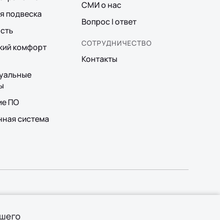
СМИ о нас
я подвеска
Вопрос | ответ
сть
СОТРУДНИЧЕСТВО
кий комфорт
Контакты
уальные
ы
ие ПО
ная система
ка конфиденциальности
Сделано в ПЕРКС
ая информация
ашего