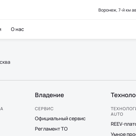
Воронеж, 7-й км 
и
О нас
сква
Владение
Техноло
КА
СЕРВИС
ТЕХНОЛОГИ
AUTO
Официальный сервис
REEV-пла
Регламент ТО
Умное про