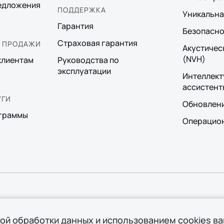
едложения
ПОДДЕРЖКА
Уникальна
Гарантия
Безопасно
Страховая гарантия
 ПРОДАЖИ
Акустичес
(NVH)
клиентам
Руководства по
эксплуатации
Интеллект
ассистент
УГИ
Обновлен
граммы
Операцион
фициальный дистрибьютор Ли Авто / Li Auto в России
Полити
Правов
кой обработки данных
и использованием cookies в