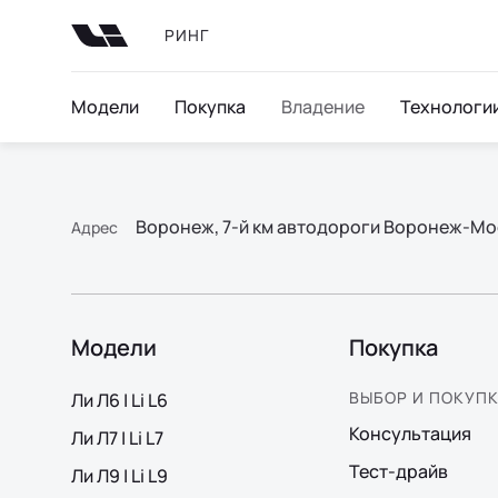
РИНГ
Модели
Покупка
Владение
Технологи
Воронеж, 7-й км автодороги Воронеж-Мо
Адрес
Модели
Покупка
ВЫБОР И ПОКУП
Ли Л6 | Li L6
Консультация
Ли Л7 | Li L7
Тест-драйв
Ли Л9 | Li L9