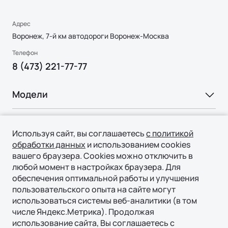
Адрес
Воронеж, 7-й км автодороги Воронеж-Москва
Телефон
8 (473) 221-77-77
Модели
Ли Л6 | Li L6
Покупка
Ли Л9 | Li L9
Ли Л7 | Li L7
Используя сайт, вы соглашаетесь
с политикой
Флагманский 6-местный кроссовер
обработки данных
и использованием cookies
ВЫБОР И ПОКУПКА
Ли Л9 | Li L9
Владение
ОТ 9 650 000 ₽
вашего браузера. Cookies можно отключить в
Подробнее
Консультация
любой момент в настройках браузера. Для
СЕРВИС
обеспечения оптимальной работы и улучшения
Технологии
Тест-драйв
пользовательского опыта на сайте могут
Официальный сервис
Специальные предложения
использоваться системы веб-аналитики (в том
ТЕХНОЛОГИИ ЛИ АВТО | LI AUTO
О нас
Регламент ТО
числе Яндекс.Метрика). Продолжая
Авто в наличии
REEV-платформа
использование сайта, Вы соглашаетесь с