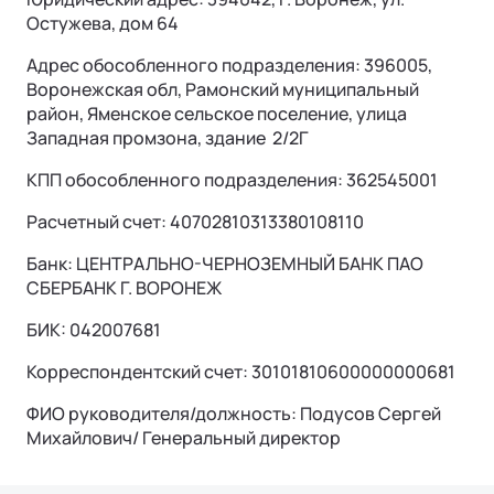
Страховая гарантия
КОРПОРАТИВНЫЕ ПРОДАЖИ
СОТРУДНИЧЕСТВО
Акустический комфорт (NVH)
Остужева, дом 64
Корпоративным клиентам
Руководства по эксплуатации
Контакты
Ли Л6 | Li L6
Адрес обособленного подразделения: 396005,
Интеллектуальные ассистенты
Воронежская обл, Рамонский муниципальный
Городской 5-местный кроссовер
Лизинг
ОТ 6 890 000 ₽
район, Яменское сельское поселение, улица
Обновление ПО
Подробнее
ФИНАНСЫ И УСЛУГИ
Западная промзона, здание 2/2Г
Операционная система
Финансовые программы
КПП обособленного подразделения: 362545001
Расчетный счет: 40702810313380108110
Трейд-ин
Банк: ЦЕНТРАЛЬНО-ЧЕРНОЗЕМНЫЙ БАНК ПАО
Страхование
СБЕРБАНК Г. ВОРОНЕЖ
БИК: 042007681
Корреспондентский счет: 30101810600000000681
ФИО руководителя/должность: Подусов Сергей
Ли Л7 | Li L7
Михайлович/ Генеральный директор
Универсальный 5-местный кроссовер
ОТ 7 820 000 ₽
Подробнее