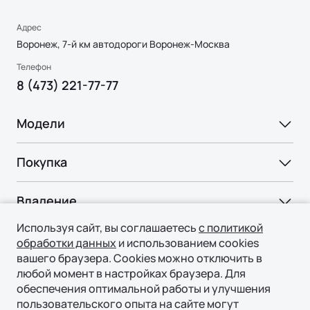
Адрес
Воронеж, 7-й км автодороги Воронеж-Москва
Телефон
8 (473) 221-77-77
Модели
Ли Л6 | Li L6
Покупка
Ли Л7 | Li L7
Ли Л9 | Li L9
ВЫБОР И ПОКУПКА
Флагманский 6-местный кроссовер
Ли Л9 | Li L9
Владение
ОТ 9 650 000 ₽
Консультация
Подробнее
Используя сайт, вы соглашаетесь
с политикой
СЕРВИС
Технологии
Тест-драйв
обработки данных
и использованием cookies
Официальный сервис
вашего браузера. Cookies можно отключить в
Специальные предложения
ТЕХНОЛОГИИ ЛИ АВТО | LI AUTO
любой момент в настройках браузера. Для
О нас
Регламент ТО
Авто в наличии
обеспечения оптимальной работы и улучшения
REEV-платформа
пользовательского опыта на сайте могут
ПОДДЕРЖКА
О БРЕНДЕ